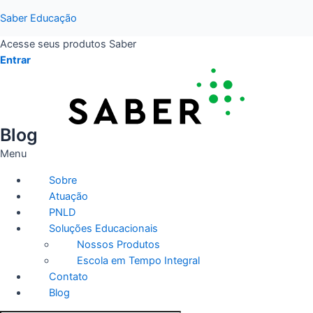
Saber Educação
Acesse seus produtos Saber
Tecnologia
Entrar
Um novo ano para você,
professora/professor! 02
Blog
Menu
Pensada como material de apoio para recomposição de
Sobre
aprendizagem dos alunos, especialmente por conta do cenário
Atuação
herdado da pandemia de COVID-19, a coleção Retomadas é um
PNLD
material de grande apoio para o professor e o próprio aluno em si.
Soluções Educacionais
Nossos Produtos
Escola em Tempo Integral
Sobre a Saber
Contato
Atuação
Blog
PNLD
Soluções Educacionais