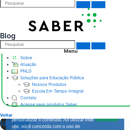
Contato
Política de Privacidade
Red Baloon
Saraiva Educação
Blog
Governança corporativa
Menu
Canal confidencial Cogna
Sobre
Manual Anticorrupção
Atuação
Código de conduta
PNLD
Soluções para Educação Pública
Nossos Produtos
Escola Em Tempo Integral
Esse site utiliza cookies para oferecer
Contato
uma melhor experiência de navegação,
Acesse seus produtos Saber
analisar como você interage em nosso
site, otimizar o desempenho e
Voltar
Ok
personalizar o conteúdo. Ao utilizar este
stagram
Linkedin
site, você concorda com o uso de